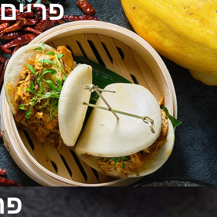
פריים
פר