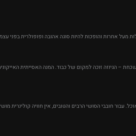
לות מעל אחרות והופכות להיות סוגה אהובה ופופולרית בפני עצ
שכחת – הגיוזה זוכה למקום של כבוד. המנה האסייתית האייקונית
כל. עבור חובבי הסושי הרבים והטובים, אין חוויה קולינרית מו