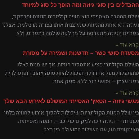
ההבדלים בין סוגי גיוזה ומה הופך כל סוג למיוחד
עולם המטבח האסייתי הוא חוויה קולינרית מגוונת ומרתקת,
וגיוזה היא אחת מהמנות שמייצגות אותו בצורה מושלמת. אצלנו
בפריים הגיוזה מתפרסת על מחלקה שלמה בתפריט, ולא
קרא עוד »
מסעדת סושי כשר – חדשנות ושמירה על מסורת
העולם הקולינרי מציע אינספור חוויות, אך יש מנות כאלו
שמתעלות מעל אחרות והופכות להיות סוגה אהובה ופופולרית
בפני עצמן – וסושי הוא ללא ספק אחת
קרא עוד »
מגשי גיוזה – הטאץ' האסייתי המושלם לאירוע הבא שלך
בין שלל המנות הקולינריות שיכולות להפוך אירוע לחוויה בלתי
נשכחת – הגיוזה זוכה למקום של כבוד. המנה האסייתית
האייקונית הזו, עם השילוב המושלם בין בצק