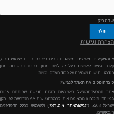
שדה ריק
שלח
הצהרת נגישות
אנומשקיעים מאמצים ומשאבים רבים ביצירת חוויית שימוש נוחה,
קלה ונגישה לאנשים בעלימוגבלויות מתוך הכרה בחשיבות מתן
הזדמנויות שוות ושמירה על כבוד האדם וזכויותיו.
כיצדהופכים את האתר לנגיש?
אתר המסעדהמופעל באמצעות תוכנת הנגשה שפותחה עבורו
מיוחד. תוכנה זו מתאימה אותו לרמתהנגישות
AA
הנדרשת לפי תקן
שראל 5568 ("
נגישותאתרי אינטרנט
") ולשימוש בכלל הדפדפנים
העכשוויים.