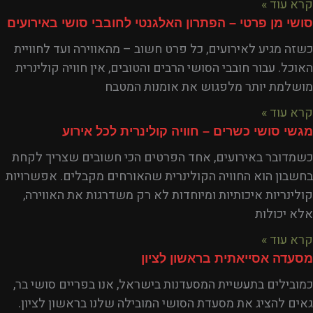
קרא עוד »
סושי מן פרטי – הפתרון האלגנטי לחובבי סושי באירועים
כשזה מגיע לאירועים, כל פרט חשוב – מהאווירה ועד לחוויית
האוכל. עבור חובבי הסושי הרבים והטובים, אין חוויה קולינרית
מושלמת יותר מלפגוש את אומנות המטבח
קרא עוד »
מגשי סושי כשרים – חוויה קולינרית לכל אירוע
כשמדובר באירועים, אחד הפרטים הכי חשובים שצריך לקחת
בחשבון הוא החוויה הקולינרית שהאורחים מקבלים. אפשרויות
קולינריות איכותיות ומיוחדות לא רק משדרגות את האווירה,
אלא יכולות
קרא עוד »
מסעדה אסייאתית בראשון לציון
כמובילים בתעשיית המסעדנות בישראל, אנו בפריים סושי בר,
גאים להציג את מסעדת הסושי המובילה שלנו בראשון לציון.