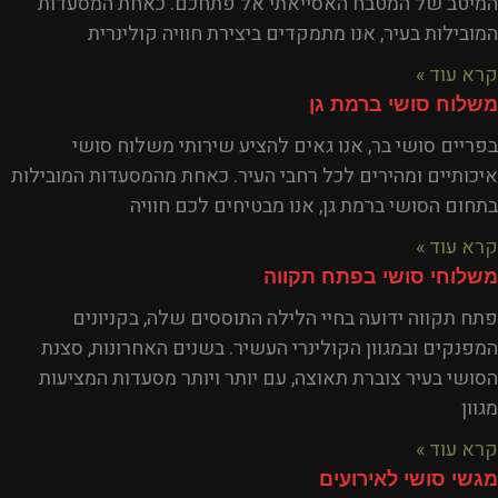
המיטב של המטבח האסייאתי אל פתחכם. כאחת המסעדות
המובילות בעיר, אנו מתמקדים ביצירת חוויה קולינרית
קרא עוד »
משלוח סושי ברמת גן
בפריים סושי בר, אנו גאים להציע שירותי משלוח סושי
איכותיים ומהירים לכל רחבי העיר. כאחת מהמסעדות המובילות
בתחום הסושי ברמת גן, אנו מבטיחים לכם חוויה
קרא עוד »
משלוחי סושי בפתח תקווה
פתח תקווה ידועה בחיי הלילה התוססים שלה, בקניונים
המפנקים ובמגוון הקולינרי העשיר. בשנים האחרונות, סצנת
הסושי בעיר צוברת תאוצה, עם יותר ויותר מסעדות המציעות
מגוון
קרא עוד »
מגשי סושי לאירועים